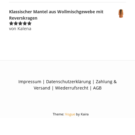
Klassischer Mantel aus Wollmischgewebe mit
Reverskragen
von Kalena
Bewertet
mit
5
von 5
Impressum
|
Datenschutzerklärung
|
Zahlung &
Versand
|
Wiederrufsrecht
|
AGB
Theme:
Vogue
by Kaira