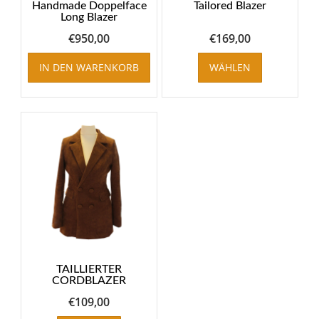
Handmade Doppelface
Tailored Blazer
Long Blazer
€
950,00
€
169,00
Dieses
IN DEN WARENKORB
WÄHLEN
Produkt
weist
mehrere
Varianten
auf.
Die
Optionen
können
auf
der
Produktseit
gewählt
werden
TAILLIERTER
CORDBLAZER
€
109,00
Dieses