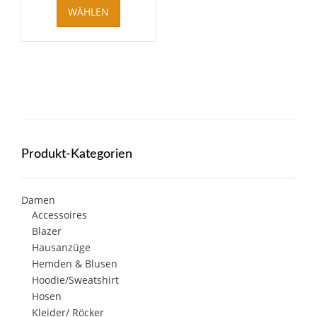
WÄHLEN
Produkt
weist
mehrere
Varianten
auf.
Die
Optionen
können
auf
der
Produkt-Kategorien
Produktseite
gewählt
werden
Damen
Accessoires
Blazer
Hausanzüge
Hemden & Blusen
Hoodie/Sweatshirt
Hosen
Kleider/ Röcker