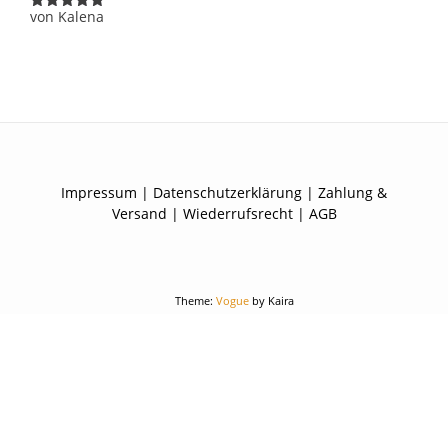
von Kalena
Bewertet
mit
5
von 5
Impressum
|
Datenschutzerklärung
|
Zahlung &
Versand
|
Wiederrufsrecht
|
AGB
Theme:
Vogue
by Kaira