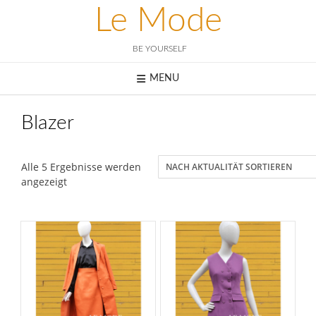
Skip
Le Mode
to
content
BE YOURSELF
MENU
Blazer
Alle 5 Ergebnisse werden
Nach
angezeigt
Aktualität
sortiert