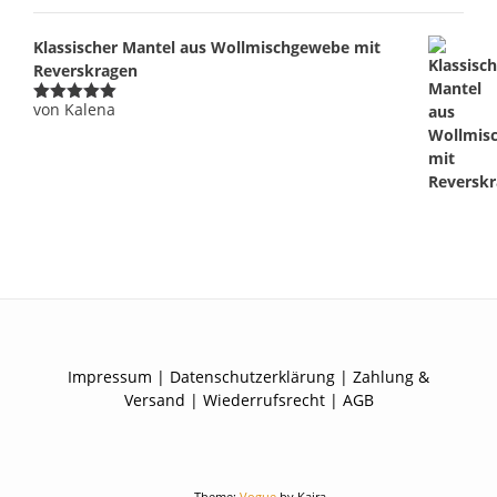
Klassischer Mantel aus Wollmischgewebe mit
Reverskragen
von Kalena
Bewertet
mit
5
von 5
Impressum
|
Datenschutzerklärung
|
Zahlung &
Versand
|
Wiederrufsrecht
|
AGB
Theme:
Vogue
by Kaira