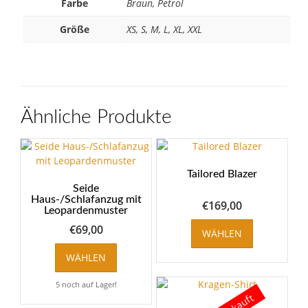
Farbe
Braun, Petrol
Größe
XS, S, M, L, XL, XXL
Ähnliche Produkte
Tailored Blazer
Seide
Haus-/Schlafanzug mit
€
169,00
Leopardenmuster
Dieses
€
69,00
WÄHLEN
Produkt
Dieses
weist
WÄHLEN
Produkt
mehrere
weist
Varianten
5 noch auf Lager!
mehrere
auf.
Varianten
Die